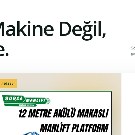
Makine Değil,
.
So
av
 / DİZEL