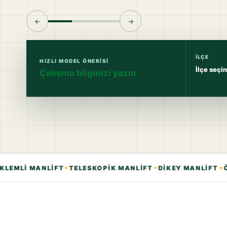
←
→
İLÇE
HIZLI MODEL ÖNERISI
Çalışma bilginizi yazın
✦
✦
✦
EMLİ MANLİFT
TELESKOPİK MANLİFT
DİKEY MANLİFT
ÖRÜ