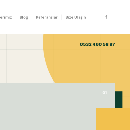
erimiz
Blog
Referanslar
Bize Ulaşın
0532 460 58 87
01