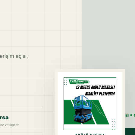
rişim açısı,
BURSA MANLİFT
Planlı kiralama 
rsa
ez ve ilçeler