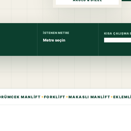
AKÜLÜ & DIZEL
İSTENEN METRE
KISA ÇALIŞMA B
✦
✦
✦
MCEK MANLİFT
FORKLİFT
MAKASLI MANLİFT
EKLEMLİ M