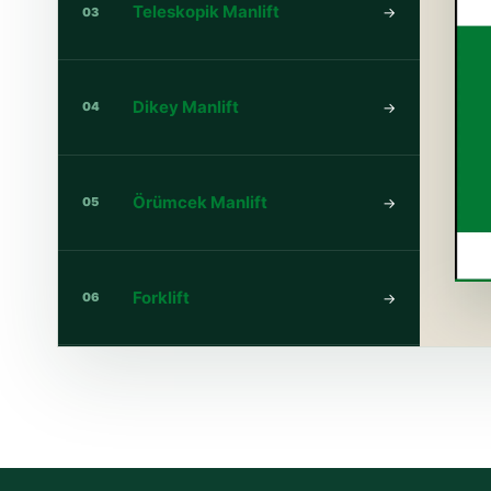
Teleskopik Manlift
→
03
Dikey Manlift
→
04
Örümcek Manlift
→
05
Forklift
→
06