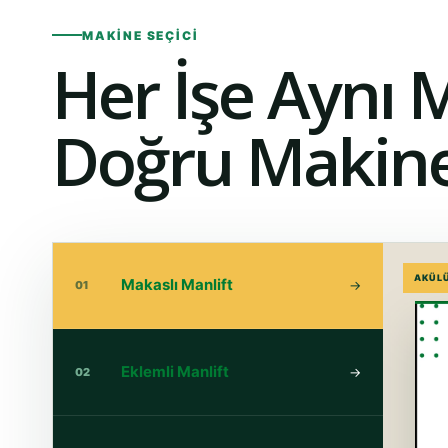
MAKINE SEÇICI
Her İşe Aynı 
Doğru Makine
AKÜLÜ
Makaslı Manlift
→
01
Eklemli Manlift
→
02