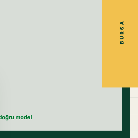
BURSA
• doğru model