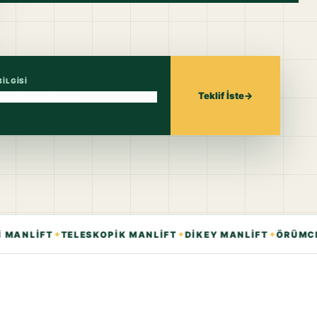
ILGISI
Teklif İste
→
✦
✦
✦
ANLİFT
TELESKOPİK MANLİFT
DİKEY MANLİFT
ÖRÜMCEK 