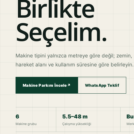
Birlikte
Seçelim.
Makine tipini yalnızca metreye göre değil; zemin, e
hareket alanı ve kullanım süresine göre belirleyin.
Makine Parkını İncele
↗
WhatsApp Teklif
6
5.5–48 m
Bu
Makine grubu
Çalışma yüksekliği
Merk