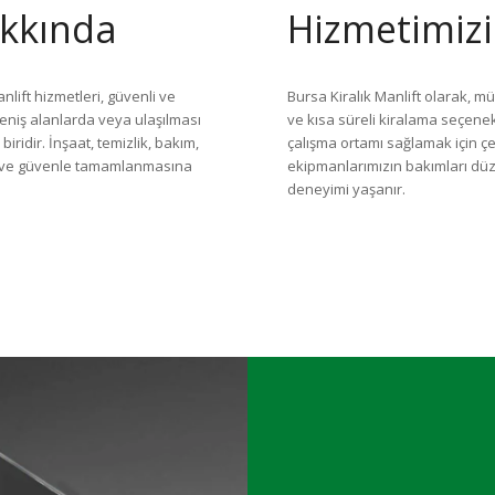
akkında
Hizmetimizi
nlift hizmetleri, güvenli ve
Bursa Kiralık Manlift olarak, m
geniş alanlarda veya ulaşılması
ve kısa süreli kiralama seçenek
ridir. İnşaat, temizlik, bakım,
çalışma ortamı sağlamak için çeşi
zla ve güvenle tamamlanmasına
ekipmanlarımızın bakımları düze
deneyimi yaşanır.