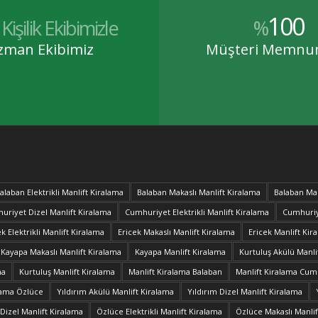
100
Kişilik Ekibimizle
%
zman Ekibimiz
Müşteri Memnun
alaban Elektrikli Manlift Kiralama
Balaban Makaslı Manlift Kiralama
Balaban Man
uriyet Dizel Manlift Kiralama
Cumhuriyet Elektrikli Manlift Kiralama
Cumhuriy
ek Elektrikli Manlift Kiralama
Ericek Makaslı Manlift Kiralama
Ericek Manlift Kir
Kayapa Makaslı Manlift Kiralama
Kayapa Manlift Kiralama
Kurtuluş Akülü Manli
ma
Kurtuluş Manlift Kiralama
Manlift Kiralama Balaban
Manlift Kiralama Cum
lama Özlüce
Yıldırım Akülü Manlift Kiralama
Yıldırım Dizel Manlift Kiralama
Dizel Manlift Kiralama
Özlüce Elektrikli Manlift Kiralama
Özlüce Makaslı Manlif