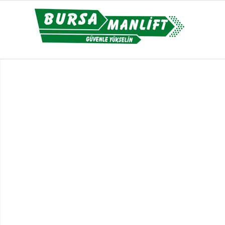
BURSA KIRALIK
MANLIFT
Yüksek Çalışma Alanlarında Güvenli ve V