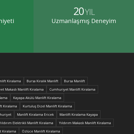
20
YIL
iyeti
Uzmanlaşmış Deneyim
lift Kiralama
Bursa Kiralık Manlift
Bursa Manlift
et Makaslı Manlift Kiralama
Cumhuriyet Manlift Kiralama
alama
Kayapa Akülü Manlift Kiralama
ft Kiralama
Kurtuluş Dizel Manlift Kiralama
huriyet
Manlift Kiralama Ericek
Manlift Kiralama Kayapa
Yıldırım Elektrikli Manlift Kiralama
Yıldırım Makaslı Manlift Kiralama
t Kiralama
Özlüce Manlift Kiralama