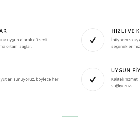
LAR
HIZLI VE 
rına uygun olarak düzenli
İhtiyacınıza uyg
şma ortamı sağlar.
seçeneklerimizl
UYGUN FİY
 boyutları sunuyoruz, böylece her
Kaliteli hizmet
sağlıyoruz.