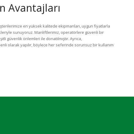
n Avantajları
üşterilerimize en yüksek kalitede ekipmanları, uygun fiyatlarla
leriyle sunuyoruz. Manliftlerimiz, operatörlere güvenli bir
tli güvenlik önlemleri ile donatılmıştır. Ayrıca,
nli olarak yapılır, böylece her seferinde sorunsuz bir kullanım