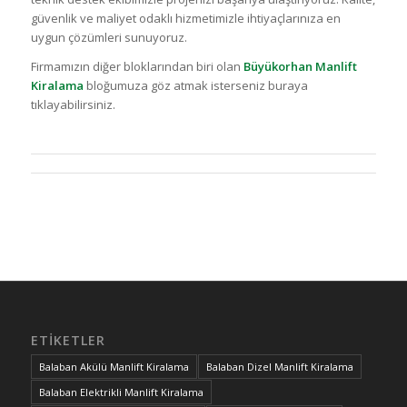
güvenlik ve maliyet odaklı hizmetimizle ihtiyaçlarınıza en
uygun çözümleri sunuyoruz.
Firmamızın diğer bloklarından biri olan
Büyükorhan Manlift
Kiralama
bloğumuza göz atmak isterseniz buraya
tıklayabilirsiniz.
ETIKETLER
Balaban Akülü Manlift Kiralama
Balaban Dizel Manlift Kiralama
Balaban Elektrikli Manlift Kiralama