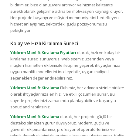
bildirimler, bize olan güveni artırıyor ve hizmet kalitemizi
sürekli olarak geliştirme adına bir motivasyon kaynağı oluyor.
Her projede başarıyı ve müşteri memnuniyetini hedefleyen
hizmet anlayışımız, sektördeki güçlü pozisyonumuzu
pekiştiriyor.
Kolay ve Hızlı Kiralama Süreci
Yıldırım Manlift Kiralama Fiyatları
olarak, hızlı ve kolay bir
kiralama süreci sunuyoruz. Web sitemiz üzerinden veya
müşteri hizmetleri ekibimizle iletişime geçerek ihtiyaçlarınıza
uygun manlift modellerini inceleyebilir, uygun maliyetli
seçenekleri değerlendirebilirsiniz.
Yıldırım Manlift Kiralama
Ekibimiz, her adımda sizinle birlikte
olarak ihtiyaçlarınıza en hızlı ve etkili çözümleri sunar. Bu
sayede projelerinizi zamanında planlayabilir ve başarıyla
sonuçlandırabilirsiniz.
Yıldırım Manlift Kiralama
olarak, her projede güçlü bir
destekçi olmaktan gurur duyuyoruz. Modern, güçlü ve
güvenilir ekipmanlarımız, profesyonel operatörlerimiz ve
teknik destek ekibimizle projenizi başarıya ulaştırıyoruz. Kalite,