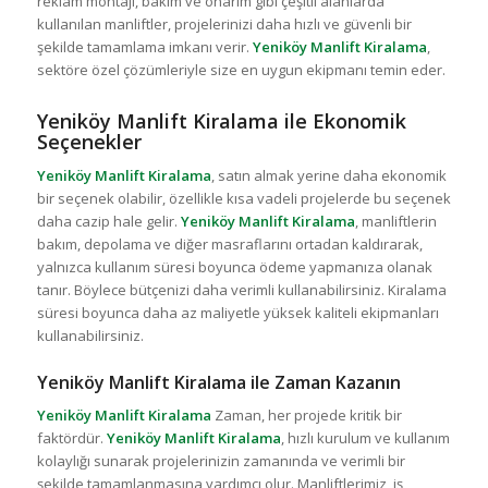
reklam montajı, bakım ve onarım gibi çeşitli alanlarda
kullanılan manliftler, projelerinizi daha hızlı ve güvenli bir
şekilde tamamlama imkanı verir.
Yeniköy Manlift Kiralama
,
sektöre özel çözümleriyle size en uygun ekipmanı temin eder.
Yeniköy Manlift Kiralama ile Ekonomik
Seçenekler
Yeniköy Manlift Kiralama
, satın almak yerine daha ekonomik
bir seçenek olabilir, özellikle kısa vadeli projelerde bu seçenek
daha cazip hale gelir.
Yeniköy Manlift Kiralama
, manliftlerin
bakım, depolama ve diğer masraflarını ortadan kaldırarak,
yalnızca kullanım süresi boyunca ödeme yapmanıza olanak
tanır. Böylece bütçenizi daha verimli kullanabilirsiniz. Kiralama
süresi boyunca daha az maliyetle yüksek kaliteli ekipmanları
kullanabilirsiniz.
Yeniköy Manlift Kiralama ile Zaman Kazanın
Yeniköy Manlift Kiralama
Zaman, her projede kritik bir
faktördür.
Yeniköy Manlift Kiralama
, hızlı kurulum ve kullanım
kolaylığı sunarak projelerinizin zamanında ve verimli bir
şekilde tamamlanmasına yardımcı olur. Manliftlerimiz, iş