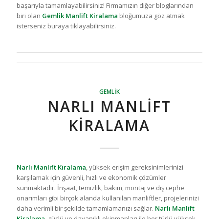
başarıyla tamamlayabilirsiniz! Firmamızın diğer bloglarından
biri olan
Gemlik Manlift Kiralama
bloğumuza göz atmak
isterseniz buraya tıklayabilirsiniz.
GEMLIK
NARLI MANLIFT
KIRALAMA
Narlı Manlift Kiralama
, yüksek erişim gereksinimlerinizi
karşılamak için güvenli, hızlı ve ekonomik çözümler
sunmaktadır. İnşaat, temizlik, bakım, montaj ve dış cephe
onarımları gibi birçok alanda kullanılan manliftler, projelerinizi
daha verimli bir şekilde tamamlamanızı sağlar.
Narlı Manlift
Kiralama
, güçlü ve dayanıklı ekipmanları ile her türlü yüksek