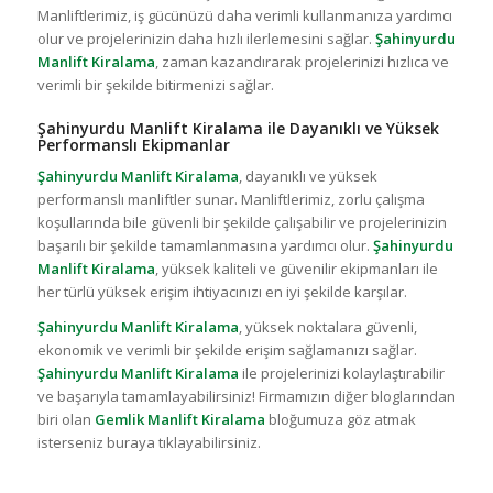
Manliftlerimiz, iş gücünüzü daha verimli kullanmanıza yardımcı
olur ve projelerinizin daha hızlı ilerlemesini sağlar.
Şahinyurdu
Manlift Kiralama
, zaman kazandırarak projelerinizi hızlıca ve
verimli bir şekilde bitirmenizi sağlar.
Şahinyurdu Manlift Kiralama ile Dayanıklı ve Yüksek
Performanslı Ekipmanlar
Şahinyurdu Manlift Kiralama
, dayanıklı ve yüksek
performanslı manliftler sunar. Manliftlerimiz, zorlu çalışma
koşullarında bile güvenli bir şekilde çalışabilir ve projelerinizin
başarılı bir şekilde tamamlanmasına yardımcı olur.
Şahinyurdu
Manlift Kiralama
, yüksek kaliteli ve güvenilir ekipmanları ile
her türlü yüksek erişim ihtiyacınızı en iyi şekilde karşılar.
Şahinyurdu Manlift Kiralama
, yüksek noktalara güvenli,
ekonomik ve verimli bir şekilde erişim sağlamanızı sağlar.
Şahinyurdu Manlift Kiralama
ile projelerinizi kolaylaştırabilir
ve başarıyla tamamlayabilirsiniz! Firmamızın diğer bloglarından
biri olan
Gemlik Manlift Kiralama
bloğumuza göz atmak
isterseniz buraya tıklayabilirsiniz.