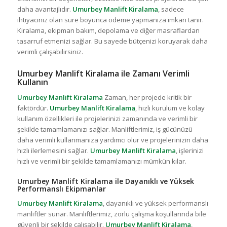
daha avantajlıdır.
Umurbey Manlift Kiralama
, sadece
ihtiyacınız olan süre boyunca ödeme yapmanıza imkan tanır.
Kiralama, ekipman bakım, depolama ve diğer masraflardan
tasarruf etmenizi sağlar. Bu sayede bütçenizi koruyarak daha
verimli çalışabilirsiniz.
Umurbey Manlift Kiralama ile Zamanı Verimli
Kullanın
Umurbey Manlift Kiralama
Zaman, her projede kritik bir
faktördür.
Umurbey Manlift Kiralama
, hızlı kurulum ve kolay
kullanım özellikleri ile projelerinizi zamanında ve verimli bir
şekilde tamamlamanızı sağlar. Manliftlerimiz, iş gücünüzü
daha verimli kullanmanıza yardımcı olur ve projelerinizin daha
hızlı ilerlemesini sağlar.
Umurbey Manlift Kiralama
, işlerinizi
hızlı ve verimli bir şekilde tamamlamanızı mümkün kılar.
Umurbey Manlift Kiralama ile Dayanıklı ve Yüksek
Performanslı Ekipmanlar
Umurbey Manlift Kiralama
, dayanıklı ve yüksek performanslı
manliftler sunar. Manliftlerimiz, zorlu çalışma koşullarında bile
güvenli bir şekilde çalışabilir.
Umurbey Manlift Kiralama
,