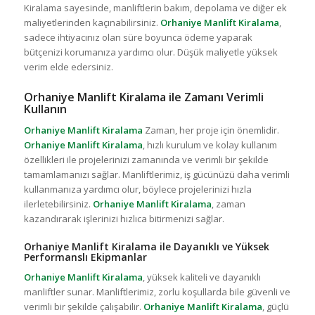
Kiralama sayesinde, manliftlerin bakım, depolama ve diğer ek
maliyetlerinden kaçınabilirsiniz.
Orhaniye Manlift Kiralama
,
sadece ihtiyacınız olan süre boyunca ödeme yaparak
bütçenizi korumanıza yardımcı olur. Düşük maliyetle yüksek
verim elde edersiniz.
Orhaniye Manlift Kiralama ile Zamanı Verimli
Kullanın
Orhaniye Manlift Kiralama
Zaman, her proje için önemlidir.
Orhaniye Manlift Kiralama
, hızlı kurulum ve kolay kullanım
özellikleri ile projelerinizi zamanında ve verimli bir şekilde
tamamlamanızı sağlar. Manliftlerimiz, iş gücünüzü daha verimli
kullanmanıza yardımcı olur, böylece projelerinizi hızla
ilerletebilirsiniz.
Orhaniye Manlift Kiralama
, zaman
kazandırarak işlerinizi hızlıca bitirmenizi sağlar.
Orhaniye Manlift Kiralama ile Dayanıklı ve Yüksek
Performanslı Ekipmanlar
Orhaniye Manlift Kiralama
, yüksek kaliteli ve dayanıklı
manliftler sunar. Manliftlerimiz, zorlu koşullarda bile güvenli ve
verimli bir şekilde çalışabilir.
Orhaniye Manlift Kiralama
, güçlü