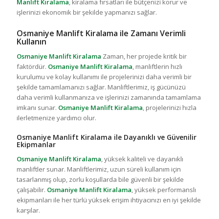
Manlift Kiralama
, kiralama fırsatları ile bütçenizi korur ve
işlerinizi ekonomik bir şekilde yapmanızı sağlar.
Osmaniye Manlift Kiralama ile Zamanı Verimli
Kullanın
Osmaniye Manlift Kiralama
Zaman, her projede kritik bir
faktördür.
Osmaniye Manlift Kiralama
, manliftlerin hızlı
kurulumu ve kolay kullanımı ile projelerinizi daha verimli bir
şekilde tamamlamanızı sağlar. Manliftlerimiz, iş gücünüzü
daha verimli kullanmanıza ve işlerinizi zamanında tamamlama
imkanı sunar.
Osmaniye Manlift Kiralama
, projelerinizi hızla
ilerletmenize yardımcı olur.
Osmaniye Manlift Kiralama ile Dayanıklı ve Güvenilir
Ekipmanlar
Osmaniye Manlift Kiralama
, yüksek kaliteli ve dayanıklı
manliftler sunar. Manliftlerimiz, uzun süreli kullanım için
tasarlanmış olup, zorlu koşullarda bile güvenli bir şekilde
çalışabilir.
Osmaniye Manlift Kiralama
, yüksek performanslı
ekipmanları ile her türlü yüksek erişim ihtiyacınızı en iyi şekilde
karşılar.