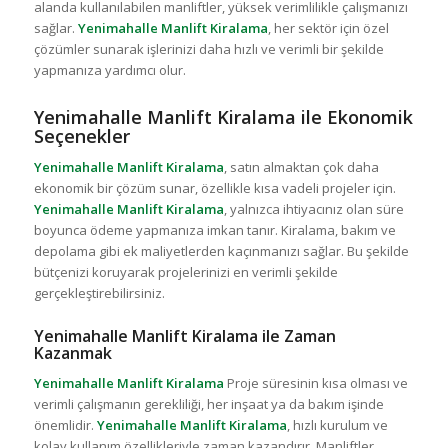
alanda kullanılabilen manliftler, yüksek verimlilikle çalışmanızı
sağlar.
Yenimahalle Manlift Kiralama
, her sektör için özel
çözümler sunarak işlerinizi daha hızlı ve verimli bir şekilde
yapmanıza yardımcı olur.
Yenimahalle Manlift Kiralama ile Ekonomik
Seçenekler
Yenimahalle Manlift Kiralama
, satın almaktan çok daha
ekonomik bir çözüm sunar, özellikle kısa vadeli projeler için.
Yenimahalle Manlift Kiralama
, yalnızca ihtiyacınız olan süre
boyunca ödeme yapmanıza imkan tanır. Kiralama, bakım ve
depolama gibi ek maliyetlerden kaçınmanızı sağlar. Bu şekilde
bütçenizi koruyarak projelerinizi en verimli şekilde
gerçekleştirebilirsiniz.
Yenimahalle Manlift Kiralama ile Zaman
Kazanmak
Yenimahalle Manlift Kiralama
Proje süresinin kısa olması ve
verimli çalışmanın gerekliliği, her inşaat ya da bakım işinde
önemlidir.
Yenimahalle Manlift Kiralama
, hızlı kurulum ve
kolay kullanım özellikleriyle zaman kazandırır. Manliftler,