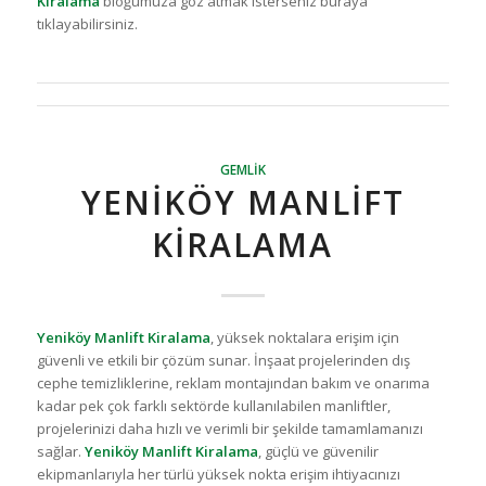
Kiralama
bloğumuza göz atmak isterseniz buraya
tıklayabilirsiniz.
GEMLIK
YENIKÖY MANLIFT
KIRALAMA
Yeniköy Manlift Kiralama
, yüksek noktalara erişim için
güvenli ve etkili bir çözüm sunar. İnşaat projelerinden dış
cephe temizliklerine, reklam montajından bakım ve onarıma
kadar pek çok farklı sektörde kullanılabilen manliftler,
projelerinizi daha hızlı ve verimli bir şekilde tamamlamanızı
sağlar.
Yeniköy Manlift Kiralama
, güçlü ve güvenilir
ekipmanlarıyla her türlü yüksek nokta erişim ihtiyacınızı