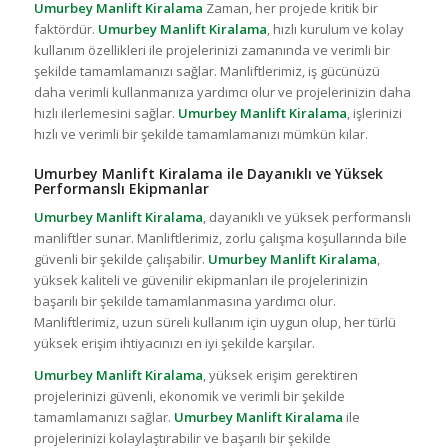
Umurbey Manlift Kiralama
Zaman, her projede kritik bir
faktördür.
Umurbey Manlift Kiralama
, hızlı kurulum ve kolay
kullanım özellikleri ile projelerinizi zamanında ve verimli bir
şekilde tamamlamanızı sağlar. Manliftlerimiz, iş gücünüzü
daha verimli kullanmanıza yardımcı olur ve projelerinizin daha
hızlı ilerlemesini sağlar.
Umurbey Manlift Kiralama
, işlerinizi
hızlı ve verimli bir şekilde tamamlamanızı mümkün kılar.
Umurbey Manlift Kiralama ile Dayanıklı ve Yüksek
Performanslı Ekipmanlar
Umurbey Manlift Kiralama
, dayanıklı ve yüksek performanslı
manliftler sunar. Manliftlerimiz, zorlu çalışma koşullarında bile
güvenli bir şekilde çalışabilir.
Umurbey Manlift Kiralama
,
yüksek kaliteli ve güvenilir ekipmanları ile projelerinizin
başarılı bir şekilde tamamlanmasına yardımcı olur.
Manliftlerimiz, uzun süreli kullanım için uygun olup, her türlü
yüksek erişim ihtiyacınızı en iyi şekilde karşılar.
Umurbey Manlift Kiralama
, yüksek erişim gerektiren
projelerinizi güvenli, ekonomik ve verimli bir şekilde
tamamlamanızı sağlar.
Umurbey Manlift Kiralama
ile
projelerinizi kolaylaştırabilir ve başarılı bir şekilde