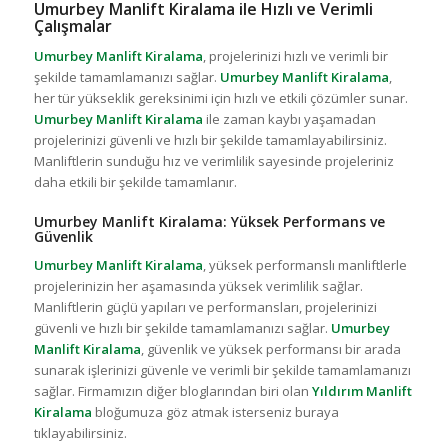
Umurbey Manlift Kiralama ile Hızlı ve Verimli
Çalışmalar
Umurbey Manlift Kiralama
, projelerinizi hızlı ve verimli bir
şekilde tamamlamanızı sağlar.
Umurbey Manlift Kiralama
,
her tür yükseklik gereksinimi için hızlı ve etkili çözümler sunar.
Umurbey Manlift Kiralama
ile zaman kaybı yaşamadan
projelerinizi güvenli ve hızlı bir şekilde tamamlayabilirsiniz.
Manliftlerin sunduğu hız ve verimlilik sayesinde projeleriniz
daha etkili bir şekilde tamamlanır.
Umurbey Manlift Kiralama: Yüksek Performans ve
Güvenlik
Umurbey Manlift Kiralama
, yüksek performanslı manliftlerle
projelerinizin her aşamasında yüksek verimlilik sağlar.
Manliftlerin güçlü yapıları ve performansları, projelerinizi
güvenli ve hızlı bir şekilde tamamlamanızı sağlar.
Umurbey
Manlift Kiralama
, güvenlik ve yüksek performansı bir arada
sunarak işlerinizi güvenle ve verimli bir şekilde tamamlamanızı
sağlar. Firmamızın diğer bloglarından biri olan
Yıldırım Manlift
Kiralama
bloğumuza göz atmak isterseniz buraya
tıklayabilirsiniz.