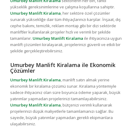
Umurbey Manlift Kiralama
sektörlerin her biri, farklı
yükseklik gereksinimlerine ve çalışma koşullarına sahiptir.
Umurbey Manlift Kiralama
, her sektöre özel çözümler
sunarak yüksekliğe dair tüm ihtiyaçlarınızı karşılar. İnşaat, dış
cephe bakımı, temizlik, reklam montajı gibi bir dizi sektörde
manliftler kullanılarak projeler hızlı ve verimli bir şekilde
tamamlanır.
Umurbey Manlift Kiralama
ile ihtiyacınıza uygun
manlift çözümleri kiralayarak, projelerinizi güvenli ve etkili bir
şekilde gerçekleştirebilirsiniz.
Umurbey Manlift Kiralama ile Ekonomik
Çözümler
Umurbey Manlift Kiralama
, manlift satın almak yerine
ekonomik bir kiralama çözümü sunar. Kiralama yöntemiyle
sadece ihtiyacınız olan süre boyunca ödeme yaparak, büyük
yatırımlar yapmadan projelerinizi tamamlayabilirsiniz.
Umurbey Manlift Kiralama
, bütçenizi verimli kullanarak
projelerinizi düşük maliyetlerle tamamlamanızı sağlar. Bu
sayede, büyük yatırımlar yapmadan gerekli ekipmanlara
ulaşabilirsiniz.